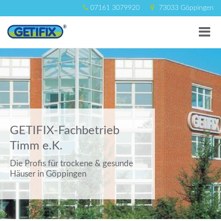
07161 3079920
73033 Göppingen
M
e
GETIFIX-Fachbetrieb
Timm e.K.
Die Profis für trockene & gesunde
Häuser in Göppingen