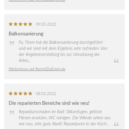
5
von
09.05.2022
5
Balkonsanierung
Sternen
Fa. Timm hat die Balkonsanierung durchgeführt
und wir sind mit dem Ergebnis sehr zufrieden. Von
der Angebotserstellung bis zur Umsetzung der
Arbei...
Weiterlesen auf KennstDuEinen.de
5
von
08.02.2022
5
Die reparierten Bereiche sind wie neu!
Sternen
Reparaturschaden im Bad: Silikonfugen, gelöste
Fliesen ersetzen, WC reinigen. Die Wände sehen aus
wie neu, sehr gute Abeit! Reparaturen in der Küch...