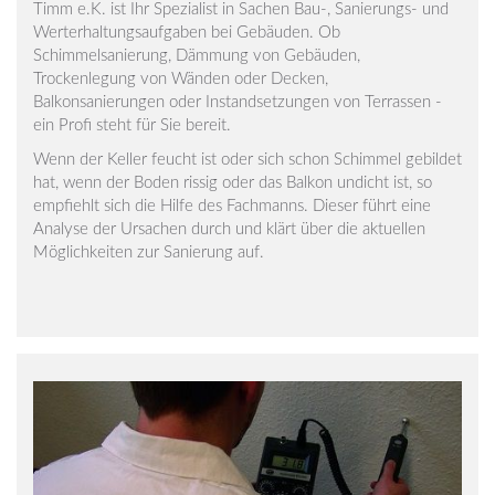
Timm e.K. ist Ihr Spezialist in Sachen Bau-, Sanierungs- und
Werterhaltungsaufgaben bei Gebäuden. Ob
Schimmelsanierung, Dämmung von Gebäuden,
Trockenlegung von Wänden oder Decken,
Balkonsanierungen oder Instandsetzungen von Terrassen -
ein Profi steht für Sie bereit.
Wenn der Keller feucht ist oder sich schon Schimmel gebildet
hat, wenn der Boden rissig oder das Balkon undicht ist, so
empfiehlt sich die Hilfe des Fachmanns. Dieser führt eine
Analyse der Ursachen durch und klärt über die aktuellen
Möglichkeiten zur Sanierung auf.