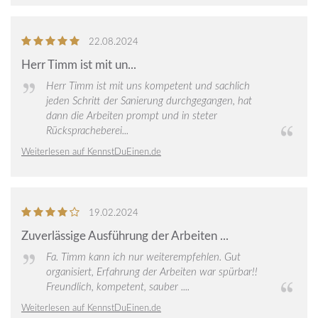
5
von
22.08.2024
5
Herr Timm ist mit un...
Sternen
Herr Timm ist mit uns kompetent und sachlich
jeden Schritt der Sanierung durchgegangen, hat
dann die Arbeiten prompt und in steter
Rückspracheberei...
Weiterlesen auf KennstDuEinen.de
4
von
19.02.2024
5
Zuverlässige Ausführung der Arbeiten ...
Sternen
Fa. Timm kann ich nur weiterempfehlen. Gut
organisiert, Erfahrung der Arbeiten war spürbar!!
Freundlich, kompetent, sauber ....
Weiterlesen auf KennstDuEinen.de