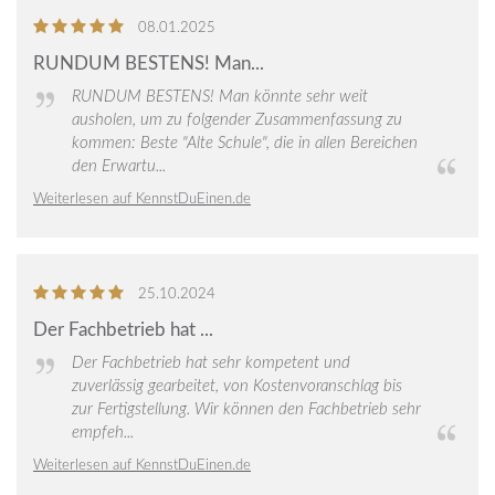
5
von
08.01.2025
5
RUNDUM BESTENS! Man...
Sternen
RUNDUM BESTENS! Man könnte sehr weit
ausholen, um zu folgender Zusammenfassung zu
kommen: Beste "Alte Schule", die in allen Bereichen
den Erwartu...
Weiterlesen auf KennstDuEinen.de
5
von
25.10.2024
5
Der Fachbetrieb hat ...
Sternen
Der Fachbetrieb hat sehr kompetent und
zuverlässig gearbeitet, von Kostenvoranschlag bis
zur Fertigstellung. Wir können den Fachbetrieb sehr
empfeh...
Weiterlesen auf KennstDuEinen.de