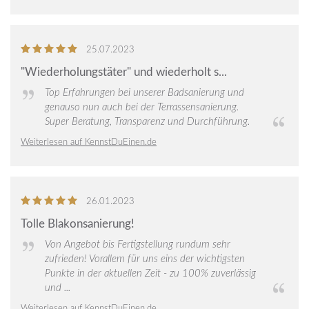
5
von
25.07.2023
5
"Wiederholungstäter" und wiederholt s...
Sternen
Top Erfahrungen bei unserer Badsanierung und
genauso nun auch bei der Terrassensanierung.
Super Beratung, Transparenz und Durchführung.
Weiterlesen auf KennstDuEinen.de
5
von
26.01.2023
5
Tolle Blakonsanierung!
Sternen
Von Angebot bis Fertigstellung rundum sehr
zufrieden! Vorallem für uns eins der wichtigsten
Punkte in der aktuellen Zeit - zu 100% zuverlässig
und ...
Weiterlesen auf KennstDuEinen.de